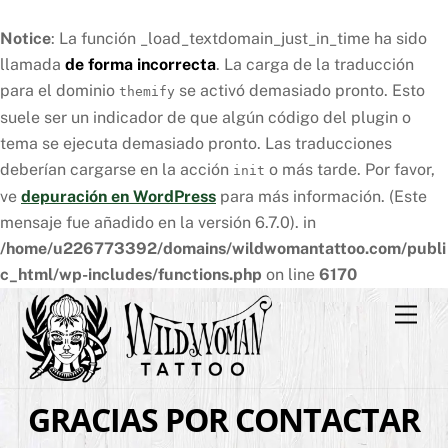
Notice
: La función _load_textdomain_just_in_time ha sido
llamada
de forma incorrecta
. La carga de la traducción
para el dominio
se activó demasiado pronto. Esto
themify
suele ser un indicador de que algún código del plugin o
tema se ejecuta demasiado pronto. Las traducciones
deberían cargarse en la acción
o más tarde. Por favor,
init
ve
depuración en WordPress
para más información. (Este
mensaje fue añadido en la versión 6.7.0). in
/home/u226773392/domains/wildwomantattoo.com/publi
c_html/wp-includes/functions.php
on line
6170
Skip
Men
to
content
GRACIAS POR CONTACTAR